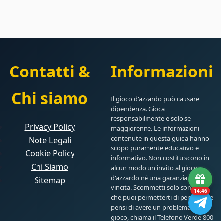
Contatti &
Informazioni
Chi siamo
Il gioco d'azzardo può causare
dipendenza. Gioca
responsabilmente e solo se
Privacy Policy
maggiorenne. Le informazioni
contenute in questa guida hanno
Note Legali
scopo puramente educativo e
Cookie Policy
informativo. Non costituiscono in
Chi Siamo
alcun modo un invito al gioco
d'azzardo né una garanzia di
Sitemap
vincita. Scommetti solo somme
14:45
che puoi permetterti di perdere. Se
pensi di avere un problema con il
gioco, chiama il Telefono Verde 800